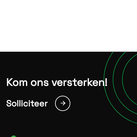
Studeertips van onze
studenten in het team
Examenstress? Deze survival tips van onze
studenten helpen je erdoor.
17/6/2025

Kom ons versterken!
Solliciteer
