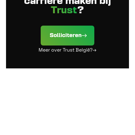
carrière maken bij
Trust
?
Solliciteren
Meer over Trust België?→